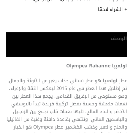
+ الشراء لاحقا
الوصف
معلومات إضافية
اولمبيا Olympea Rabanne
عطر
اولمبيا
هو عطر نسائي جذاب يعبر عن الأنوثة والجمال.
تم إطلاق هذا العطر في عام 2015 ليعكس الثقة والإغراء،
وهو مستوحى من الإغريق القدامى. يجمع هذا العطر بين
نغمات منعشة وحسية بفضل تركيبة فريدة تبدأ باليوسفي
الأخضر والماء المالح، تليها نغمات قلب تجمع بين الزنجبيل
والياسمين المائي، وتنتهي بقاعدة دافئة وغنية من الفانيليا
والملح والعنبر وخشب الكشمير. عطر
Olympea
هو الخيار