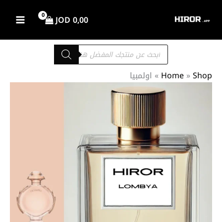
خطي
لى
JOD
0,00
لمحتوى
Products
search
Shop
»
Home
»
اولمبيا
كمية
نطاق
اولمبيا
السعر:
من
خلال