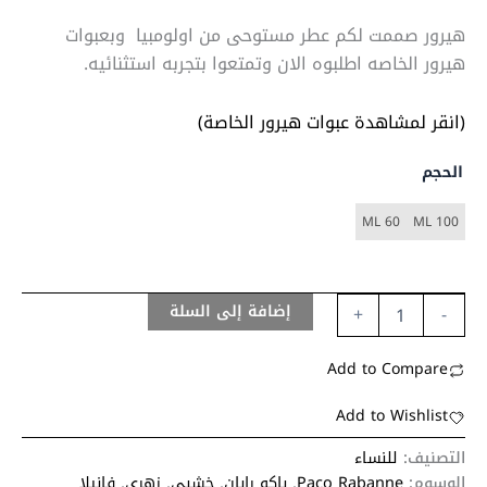
هيرور صممت لكم عطر مستوحى من اولومبيا وبعبوات
هيرور الخاصه اطلبوه الان وتمتعوا بتجربه استثنائيه.
(انقر لمشاهدة عبوات هيرور الخاصة)
الحجم
60 ML
100 ML
إضافة إلى السلة
+
-
Add to Compare
Add to Wishlist
التصنيف:
للنساء
الوسوم:
Paco Rabanne
,
باكو رابان
,
خشبي
,
زهري
,
فانيلا