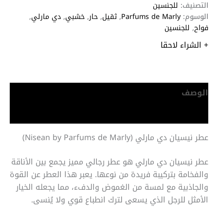
التصنيف:
للجنسين
الوسوم:
Parfums de Marly
,
ثقيل
,
حار
,
خشبي
,
دي مارلي
,
فواح
,
للجنسين
+ الشراء لاحقا
الوصف
معلومات إضافية
عطر نيسيان دي مارلي (Nisean by Parfums de Marly)
عطر نيسيان دي مارلي هو عطر رجالي مميز يجمع بين الأناقة
والفخامة بتركيبة فريدة من نوعها. يعبر هذا العطر عن القوة
والجاذبية مع لمسة من الغموض والدفء، مما يجعله الخيار
الأمثل للرجل الذي يسعى لترك انطباع قوي ولا يُنسى.