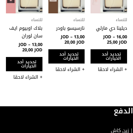
خلال
خلال
خلال
الأشكال
الأشكال
الأ
المختلفة
المختلفة
الم
لهذا
لهذا
لهذ
للنساء
للنساء
للنساء
المنتج.
المنتج.
المن
ديلينا دي مارلي
نارسيسو باودر
بلاك اوبيوم ايف
يمكن
يمكن
يمك
سان لوران
JOD
–
13,00
JOD
–
16,00
اختيار
اختيار
اختي
20,00
JOD
25,00
JOD
JOD
–
13,00
الخيارات
الخيارات
الخي
20,00
JOD
تحديد أحد
تحديد أحد
على
على
على
الخيارات
الخيارات
تحديد أحد
صفحة
صفحة
صفح
الخيارات
+ الشراء لاحقا
+ الشراء لاحقا
المنتج
المنتج
المن
+ الشراء لاحقا
الدفع
| زين كاش