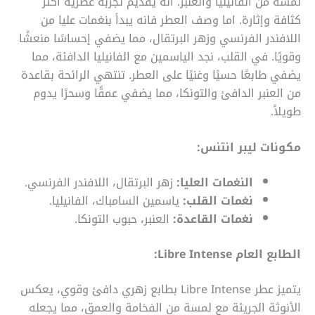
لمسة من الفانيليا والعنبر. انه يقديم تجربة عطرية أكثر
كثافة وإثارة. اما وصف العطر فانه يبدأ بنغمات عليا من
اللافندر الفرنسي وزهر البرتقال، مما يضفي إحساسًا منعشًا
وقويًا. في القلب، نجد الياسمين مع الفانيليا الدافئة، مما
يضفي طابعًا حسيًا وغنيًا على العطر. تنتهي الرائحة بقاعدة
من العنبر الدافئ والتونكا، مما يضفي عمقًا وسحرًا يدوم
طويلاً.
مكونات ليبر انتنس:
النغمات العليا:
زهر البرتقال، اللافندر الفرنسي.
نغمات القلب:
ياسمين السامباك، الفانيليا.
نغمات القاعدة:
العنبر، حبوب التونكا.
الطابع العام
Libre Intense
:
يتميز عطر Libre Intense بطابع زهري دافئ وقوي، يعكس
الأنوثة الجريئة مع لمسة من الفخامة والعمق، مما يجعله