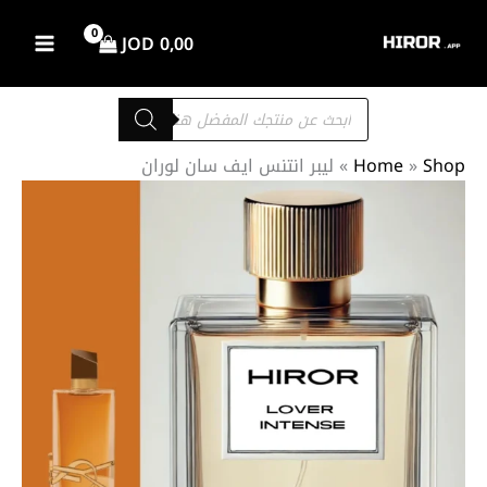
خطي
لى
JOD
0,00
لمحتوى
Products
search
Shop
»
Home
»
ليبر انتنس ايف سان لوران
كمية
نطاق
ليبر
السعر:
انتنس
من
ايف
سان
لوران
خلال