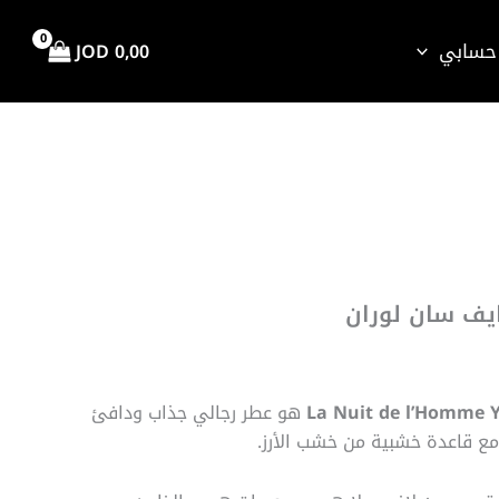
حسابي
JOD
0,00
اق
سعر:
ايف سان لوران
ال
La Nuit de l’Homme Y
هو عطر رجالي جذاب ودافئ
 مع قاعدة خشبية من خشب الأرز.