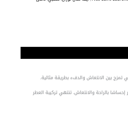
ي تمزج بين الانتعاش والدفء بطريقة مثالية.
 إحساسًا بالراحة والانتعاش. تنتهي تركيبة العطر