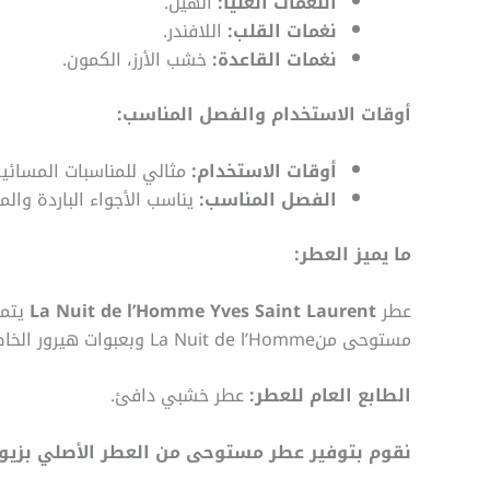
النغمات العليا:
الهيل.
نغمات القلب:
اللافندر.
نغمات القاعدة:
خشب الأرز، الكمون.
أوقات الاستخدام والفصل المناسب:
أوقات الاستخدام:
مثالي للمناسبات المسائي
الفصل المناسب:
يناسب الأجواء الباردة وال
ما يميز العطر:
عطر
La Nuit de l’Homme Yves Saint Laurent
يتمي
مستوحى منLa Nuit de l’Homme وبعبوات هيرور الخاصه لتمنحكم تجربه استثنائية ، اطلبوا العطر المستوحى من هيرور الان.
الطابع العام للعطر:
عطر خشبي دافئ.
نقوم بتوفير عطر مستوحى من العطر الأصلي بزيوت