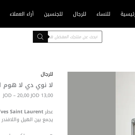
ئيسية
للنساء
للرجال
للجنسين
أراء العملاء
Products
search
للرجال
نط
ال
لا نوي دي لا هوم 
من
JOD
–
20,00
JOD
13,00
خل
عطر
ves Saint Laurent
يجمع بين الهيل واللافندر