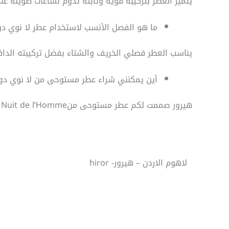
يتميز العطر بتركيبة قوية وثابتة تدوم لساعات طويلة عل
ما هو الفصل الأنسب لاستخدام عطر لا نوي دو
يناسب العطر فصلي الخريف والشتاء بفضل تركيبته الداف
أين يمكنني شراء عطر مستوحى من لا نوي دو
هيرور صممت لكم عطر مستوحى منLa Nuit de l’Homme وبعبوات هيرور الخاصه لتمنحكم تجربه استثنائية ، اطلبوا العطر المستوحى من هيرور الان.
لاهوم الاردن – هيرور- hiror