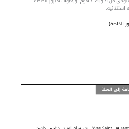
وحى من لانويت لا هوم وبعبوات هيرور الخاصه
 استثنائيه.
ر الخاصة)
فة إلى السلة
Yves Saint Laurent
,
ايف سان لوران
,
خشبي
,
دافئ