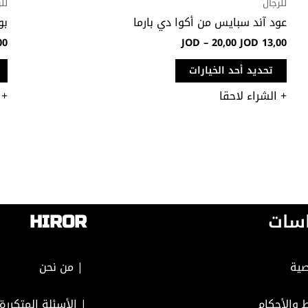
للرجال
لل
عود آند سبايس من أكوا دي بارما
بو
00
JOD
–
20,00
JOD
13,00
تحديد أحد الخيارات
+ الشراء لاحقا
+ 
سات
HIROR
ية
| من نحن
 والأحكام
| الأسئلة المتكررة