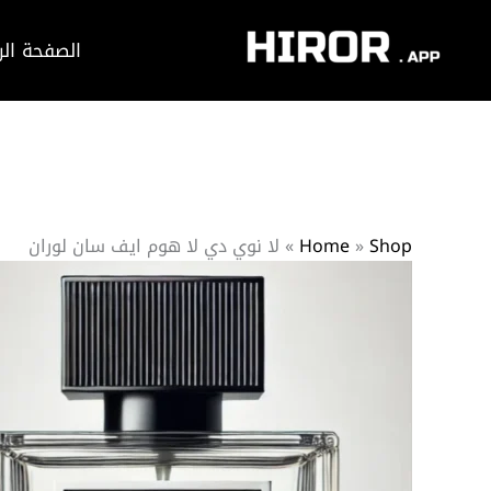
خطي
لى
الصفحة الر
لمحتوى
Shop
»
Home
»
لا نوي دي لا هوم ايف سان لوران
كمية
لا
نوي
دي
لا
هوم
ايف
سان
لوران