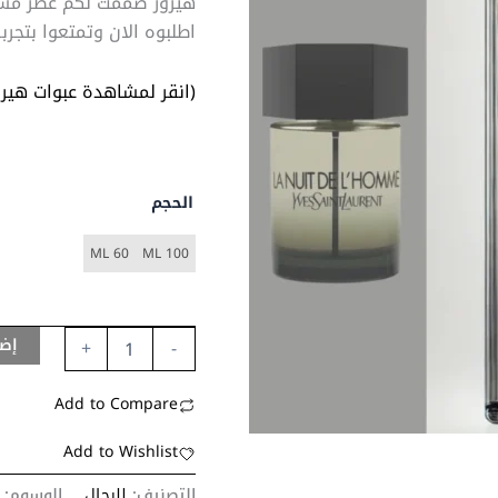
هيرور صممت لكم عطر مست
اطلبوه الان وتمتعوا بتجربه
(انقر لمشاهدة عبوات هيرو
الحجم
60 ML
100 ML
إضا
+
-
Add to Compare
Add to Wishlist
التصنيف:
للرجال
الوسوم: