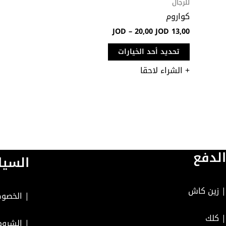
للرجال
كواروم
JOD
–
20,00
JOD
13,00
تحديد أحد الخيارات
+ الشراء لاحقا
الدفع
السيا
| زين كاش
|
الخصوص
| كلك
|
الشروط