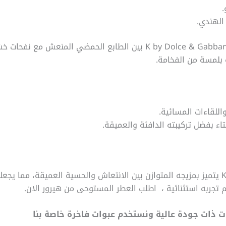
.
 الهندي.
الطابع العام للرائحة: يجمع  by Dolce & Gabbana Eau de Parfum Intense
 بلمسة من الفخامة.
اللقاءات المسائية.
ء بفضل تركيبته الدافئة والعميقة.
عطر K by Dolce & Gabbana Eau de Parfum Intense يتميز بمزيجه المتوازن بين الانتعاش والح
جربه استثنائية ، اطلب العطر المستوحى من هيرور الان.
 ذات جودة عالية ونستخدم عبوات فاخرة خاصة بنا