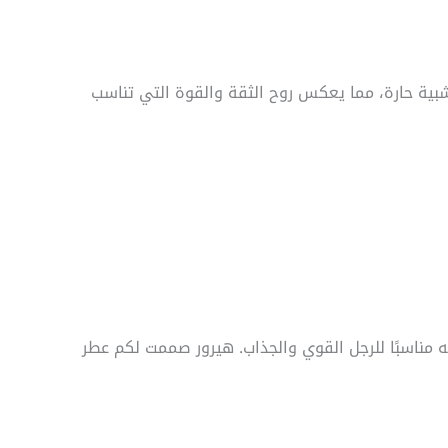
K بين الطابع الحمضي المنعش مع نفحات خشبية حارة، مما يعكس روح الثقة والقوة التي تناسب
سية العميقة، مما يجعله مناسبًا للرجل القوي والجذاب. هيرور صممت لكم عطر