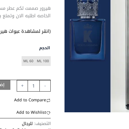
هيرور صممت لكم عطر مست
الخاصه اطلبه الان وتمتع بت
(انقر لمشاهدة عبوات هيرو
الحجم
60 ML
100 ML
إضا
+
-
Add to Compare
Add to Wishlist
التصنيف:
للرجال