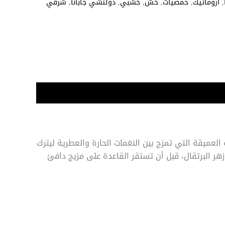
,
اروماتيك
,
حمضيات
,
خش
,
خشبي
,
دولتشي جابانا
,
شرقي
العميقة التي تمزج بين النغمات الحارة والعطرية ليترك
 وزهر البرتقال، قبل أن تستقر القاعدة على مزيج دافئ