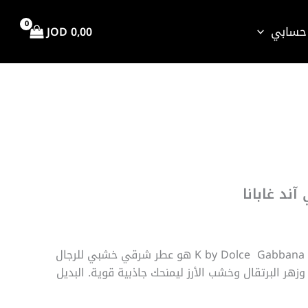
حسابي
JOD
0,00
اق
سعر:
ند غابانا
ال
K by Dolce Gabbana Eau de Parfum Intense هو عطر شرقي خشبي للرجال
وزهر البرتقال وخشب الأرز ليمنحك جاذبية قوية. البديل