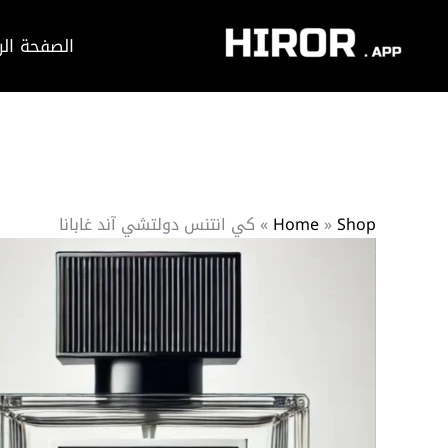
خطي
لى
الصفحة الر
لمحتوى
Shop
»
Home
»
كي انتنس دولتشي آند غابانا
كمية
كي
انتنس
دولتشي
آند
غابانا