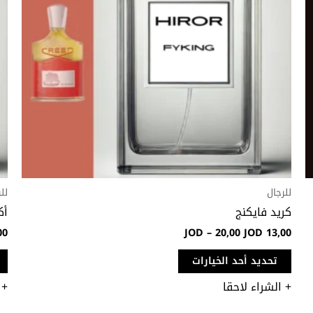
لهذا
المنتج.
يمكن
اختيار
الخيارات
على
صفحة
المنتج
للرجال
لل
كريد فايكنج
أك
00
JOD
–
20,00
JOD
13,00
تحديد أحد الخيارات
+ الشراء لاحقا
+ 