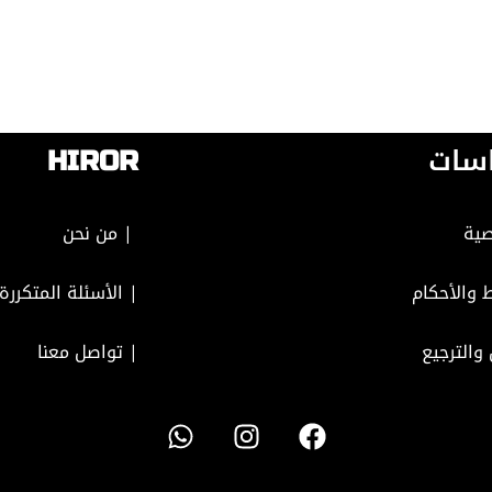
سات
HIROR
ية
| من نحن
 والأحكام
| الأسئلة المتكررة
 والترجيع
|
تواصل معنا
W
I
F
h
n
a
a
s
c