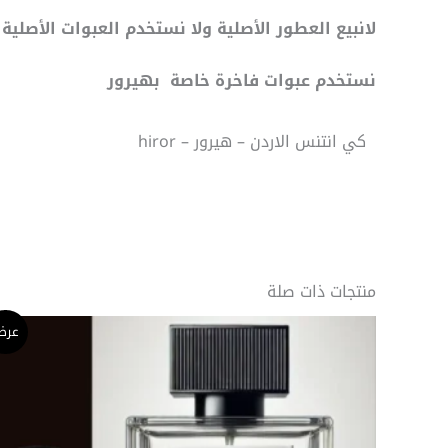
لانبيع العطور الأصلية ولا نستخدم العبوات الأص
نستخدم عبوات فاخرة خاصة بهيرور
كي انتنس الاردن – هيرور – hiror
منتجات ذات صلة
نطاق
هناك
عرض
السعر:
العديد
من
من
خلال
الأشكال
المختلفة