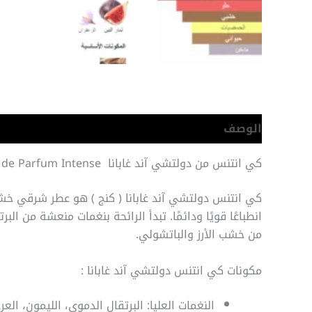
الوصف
معلومات إضافية
كي انتنس من دولتشي آند غابانا K by Dolce & Gabbana Eau de Parfum Intense
كي انتنس دولتشي آند غابانا ( كنج ) هو عطر شرقي خشبي 
انطباعًا قويًا ودائمًا. تبدأ الرائحة بنغمات منعشة من ا
من خشب الأرز والباتشولي.
مكونات كي انتنس دولتشي آند غابانا :
النغمات العليا: البرتقال الدموي، الليمون، العرع