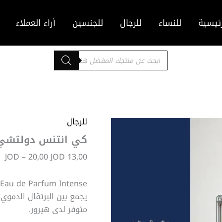
ئيسية
للنساء
للرجال
للجنسين
أراء العملاء
Products
search
للرجال
نط
ال
كي انتنس دولتشي آ
من
JOD
–
20,00
JOD
13,00
خل
يجمع بين البرتقال الدموي 
متوفر لدى هيرور.