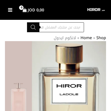
خطي
لى
JOD
0,00
لمحتوى
Products
search
Shop
»
Home
»
لانكوم ايدول
كمية
نطاق
لانكوم
السعر:
ايدول
من
خلال