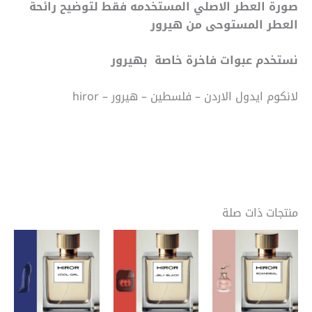
صورة العطر الاصلي المستخدمه فقط لتوضيح رائحة
العطر المستوحى من هيرور
نستخدم عبوات فاخرة خاصة بهيرور
لانكوم ايدول الاردن – فلسطين – هيرور – hiror
منتجات ذات صلة
نطاق
نطاق
نطاق
هناك
هناك
هنا
السعر:
السعر:
السعر:
العديد
العديد
الع
من
من
من
من
من
من
خلال
خلال
خلال
الأشكال
الأشكال
الأ
المختلفة
المختلفة
الم