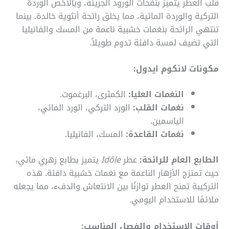
قلب العطر يتميز بنفحات الورود الجريئة، وبالأخص الوردة
التركية والوردة المائية، مما يخلق رائحة أنثوية خالدة. بينما
تنتهي الرائحة بنغمات خشبية ناعمة من المسك والفانيليا
التي تضيف لمسة دافئة تدوم طويلاً.
مكونات لانكوم ايدول:
النغمات العليا:
الكمثرى، البرغموت.
نغمات القلب:
الورد التركي، الورد المائي،
الياسمين.
نغمات القاعدة:
المسك، الفانيليا.
الطابع العام للرائحة:
عطر
Idôle
يتميز بطابع زهري مائي،
حيث تمتزج الأزهار الناعمة مع نغمات خشبية دافئة. هذه
التركيبة تمنح العطر توازنًا بين الانتعاش والدفء، مما يجعله
ملائمًا للاستخدام اليومي.
أوقات الاستخدام والفصل المناسب: