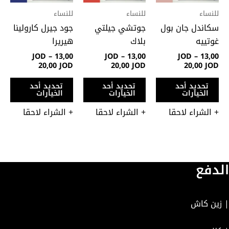
لهذا
لهذا
لهذ
للنساء
للنساء
للنساء
المنتج.
المنتج.
المن
سكاندل جان بول
جوتشي جيلتي
جود جيرل كارولينا
يمكن
يمكن
يمك
غوتييه
بلاك
هيريرا
اختيار
اختيار
اختي
JOD
–
13,00
JOD
–
13,00
JOD
–
13,00
الخيارات
الخيارات
الخي
20,00
JOD
20,00
JOD
20,00
JOD
على
على
على
تحديد أحد
تحديد أحد
تحديد أحد
صفحة
صفحة
صفح
الخيارات
الخيارات
الخيارات
المنتج
المنتج
المن
+ الشراء لاحقا
+ الشراء لاحقا
+ الشراء لاحقا
الدفع
| زين كاش