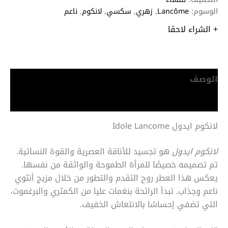
الوسوم:
Lancôme
,
زهري
,
سكسي
,
لانكوم
,
ناعم
+ الشراء لاحقا
الوصف
معلومات إضافية
لانكوم ايدول Idole Lancome
لانكوم ايدول
هو تجسيد للأناقة العصرية والقوة النسائية.
تم تصميمه خصيصًا للمرأة الطموحة والواثقة من نفسها.
يعكس هذا العطر روح التقدم والتطور من خلال مزيج أنثوي
ناعم وجذاب. تبدأ الرائحة بنغمات عليا من الكمثري والبرغموت،
التي تضفي إحساسًا بالانتعاش الخفيف.