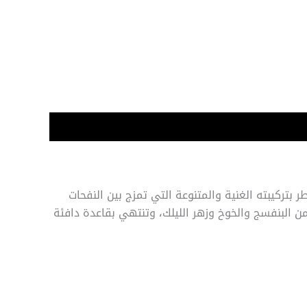
بتركيبته الغنية والمتنوعة التي تمزج بين النفحات
 من البنفسج والخوخ وزهر الليلك، وتنتهي بقاعدة دافئة