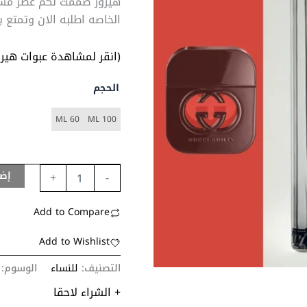
هيرور صممت لكم عطر مست
الخاصه اطلبه الان وتمتع بت
(انقر لمشاهدة عبوات هيرو
الحجم
60 ML
100 ML
إضا
+
-
Add to Compare
Add to Wishlist
التصنيف:
للنساء
الوسوم:
+ الشراء لاحقا