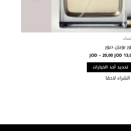
صفحة
المنتج
نساء
ور بويزن ديور
JOD
–
20,00
JOD
13,
تحديد أحد الخيارات
الشراء لاحقا