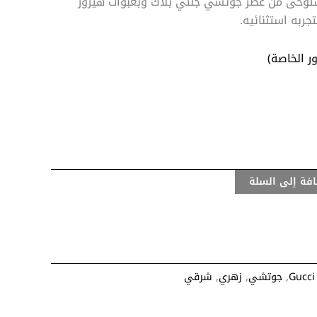
وحى من عطر جوتشي جلتي بلاك وبعبوات هيرور
جربه استثنائيه.
ر الخاصة)
فة إلى السلة
Gucci
,
جوتشي
,
زهري
,
شرقي