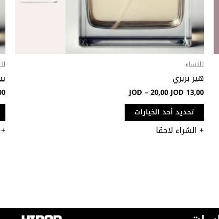
صفحة
المنتج
للنساء
لل
هير بربري
بي
00
JOD
–
20,00
JOD
13,00
تحديد أحد الخيارات
+ الشراء لاحقا
+ 