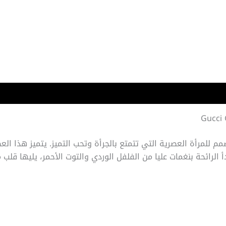
لمرأة العصرية التي تتمتع بالجرأة وتحب التميز. يتميز هذا العطر 
أ الرائحة بنغمات عليا من الفلفل الوردي والتوت الأحمر، يليها قلب