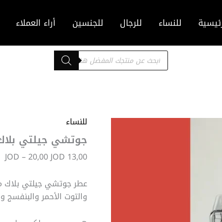
ئيسية
للنساء
للرجال
للجنسين
أراء العملاء
Products
search
للنساء
نط
ال
جوتشي جيلتي بلاك
من
JOD
–
20,00
JOD
13,00
خل
والتوت الأحمر والبنفسج وا