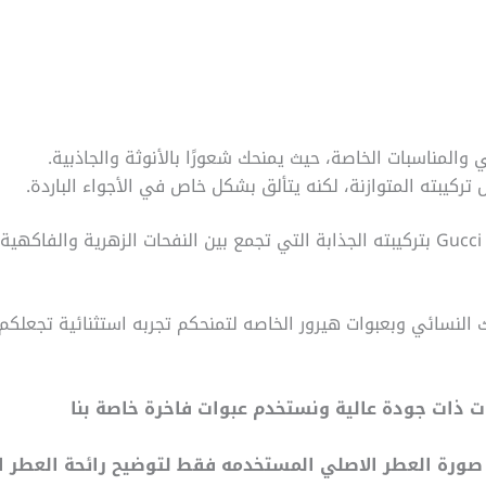
والمناسبات الخاصة، حيث يمنحك شعورًا بالأنوثة والجاذبية.
كيبته المتوازنة، لكنه يتألق بشكل خاص في الأجواء الباردة.
يتميز عطر Gucci Guilty Black Pour Femme بتركيبته الجذابة التي تجمع بين النفحات
لنسائي وبعبوات هيرور الخاصه لتمنحكم تجربه استثنائية تجعلكم 
 ذات جودة عالية ونستخدم عبوات فاخرة خاصة بنا
لية صورة العطر الاصلي المستخدمه فقط لتوضيح رائحة العطر