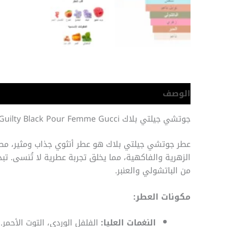
الوصف
معلومات إضافية
جوتشي جيلتي بلاك Gucci Guilty Black Pour Femme Gucci
عطر جوتشي جيلتي بلاك هو عطر أنثوي جذاب ومثير، مصمم ل
الزهرية والفاكهية، مما يخلق تجربة عطرية لا تُنسى. تبد
من الباتشولي والعنبر.
مكونات العطر:
النغمات العليا:
الفلفل الوردي، التوت الأحمر.