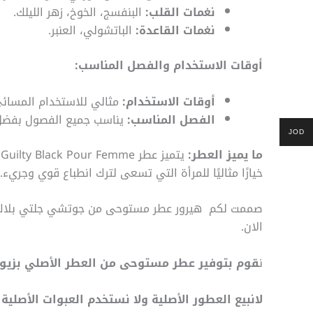
نغمات القلب:
البنفسج، الخوخ، زهر الليلك.
نغمات القاعدة:
الباتشولي، العنبر.
أوقات الاستخدام والفصل المناسب:
أوقات الاستخدام:
مثالي للاستخدام المسائي 
الفصل المناسب:
يناسب جميع الفصول بفضل تر
JOD
ما يميز العطر:
خيارًا مثاليًا للمرأة التي تسعى لترك انطباع قوي وجريء.
صممت لكم هيرور ع
طر مستوحى من
جوتشي جلتي بلاك ا
الان.
ن
قوم بتوفير عطر مستوحى من العطر الأصلي بزيوت
لانبيع العطور الأصلية ولا نستخدم العبوات الأص