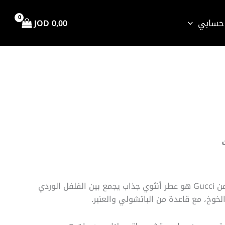
حسابي
JOD
0,00
اق
سعر:
ال
عطر جوتشي جيلتي بلاك من Gucci هو عطر أنثوي جذاب يجمع بين الفلفل الوردي
لخوخ، مع قاعدة من الباتشولي والعنبر.