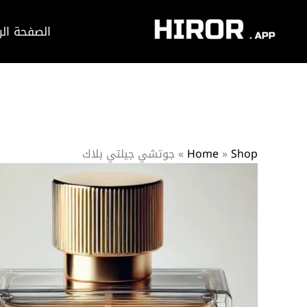
خطي
لى
الصفحة الر
لمحتوى
Shop
»
Home
»
جوتشي جيلتي بلاك
كمية
جوتشي
جيلتي
بلاك