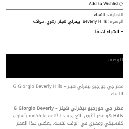
Add to Wishlist
التصنيف:
للنساء
الوسوم:
Beverly Hills
,
بيفرلي هيلز
,
زهري
,
فواكه
+ الشراء لاحقا
الوصف
معلومات إضافية
عطر جي جورجيو بيفرلي هيلز – G Giorgio Beverly Hills
للنساء
عطر جي جورجيو بيفرلي هيلز – G Giorgio Beverly
Hills
هو عطر أنثوي رائع يجسد الأناقة والفخامة بأسلوب
كلاسيكي وعصري في الوقت نفسه. يعكس هذا العطر