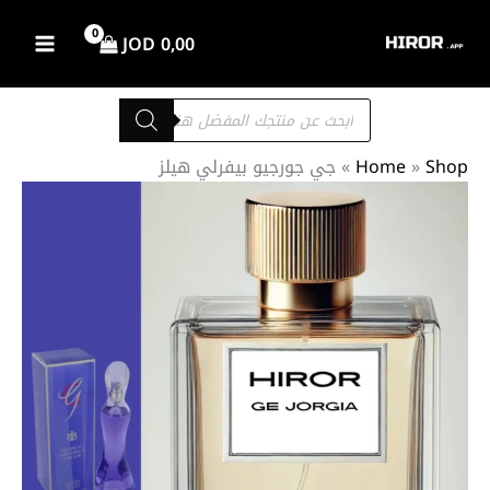
خطي
لى
JOD
0,00
لمحتوى
Products
search
Shop
»
Home
»
جي جورجيو بيفرلي هيلز
كمية
نطاق
جي
السعر:
جورجيو
من
بيفرلي
هيلز
خلال