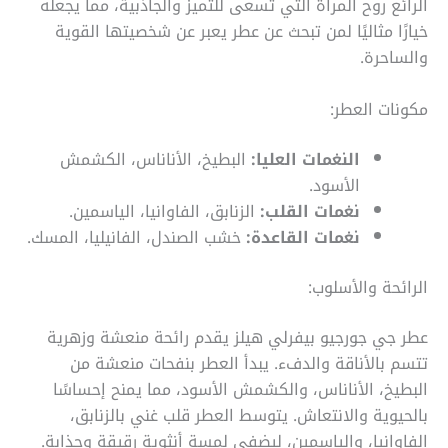
الرائع روح المرأة التي تسعى للتميز والجاذبية، مما يجعله
خيارًا مثاليًا لمن تبحث عن عطر يعبر عن شخصيتها القوية
والساحرة.
مكونات العطر:
النغمات العليا:
البطيخ، الأناناس، الكشمش
الأسود.
نغمات القلب:
الزنابق، الفاوانيا، الياسمين.
نغمات القاعدة:
خشب الصندل، الفانيليا، المسك.
الرائحة والأسلوب:
عطر جي جورجيو بيفرلي هيلز يقدم رائحة منعشة وزهرية
تتسم بالأناقة والدفء. يبدأ العطر بنفحات منعشة من
البطيخ، الأناناس، والكشمش الأسود، مما يمنح إحساسًا
بالحيوية والانتعاش. يتوسط العطر قلب غني بالزنابق،
الفاوانيا، والياسمين، ليضفي لمسة أنثوية رقيقة وجذابة.