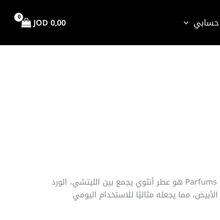
حسابي
JOD
0,00
اق
سعر:
ال
عطر Delina من Parfums de Marly هو عطر أنثوي يجمع بين الليتشي، الورد
الأبيض، مما يجعله مثاليًا للاستخدام اليومي