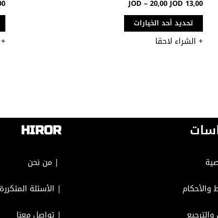
00
JOD
–
20,00
JOD
13,00
تحديد أحد الخيارات
+ الشراء لاحقا
+ 
سات
HIROR
ية
| من نحن
 والأحكام
| الأسئلة المتكررة
 والترجيع
|
تواصل معنا