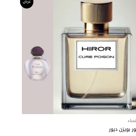
هناك
عرض
السعر:
العديد
من
من
خلال
الأشكال
المختلفة
لهذا
المنتج.
يمكن
اختيار
الخيارات
على
صفحة
المنتج
نساء
ور بويزن ديور