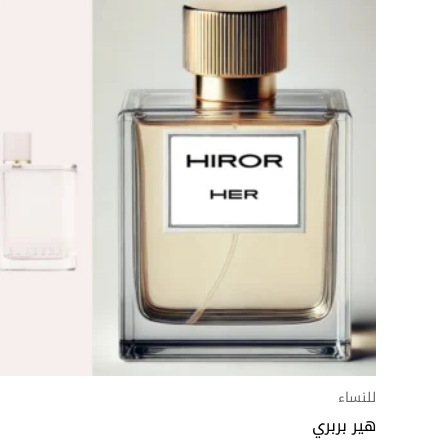
هناك
السعر:
العديد
من
من
خلال
الأشكال
المختلفة
لهذا
المنتج.
يمكن
اختيار
الخيارات
على
صفحة
المنتج
للنساء
هير بربري