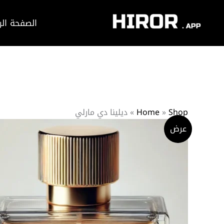
خطي
لى
الصفحة الر
لمحتوى
Shop
»
Home
»
ديلينا دي مارلي
عرض