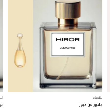
هناك
السعر:
العديد
من
من
خلال
الأشكال
المختلفة
لهذا
المنتج.
يمكن
اختيار
الخيارات
على
صفحة
المنتج
للنساء
لل
جادور من ديور
بي