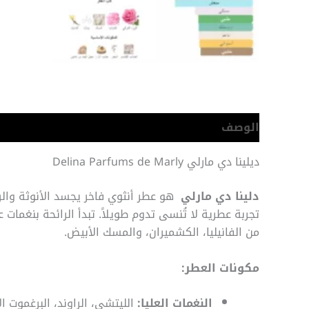
الوصف
معلومات إضافية
ديلينا دي مارلي Delina Parfums de Marly
دلينا دي مارلي
هو عطر أنثوي فاخر يجسد الأنوثة والرق
تجربة عطرية لا تُنسى تدوم طويلاً. تبدأ الرائحة بنغمات 
من الفانيليا، الكشميران، والمسك الأبيض.
مكونات العطر:
النغمات العليا:
الليتشي، الراوند، البرغموت ا