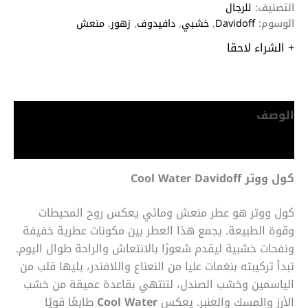
التصنيف:
للرجال
الوسوم:
Davidoff
,
خشبي
,
دافيدوف
,
زهور
,
منعش
+ الشراء لاحقا
الوصف
معلومات إضافية
كول ووتر Cool Water Davidoff
كول ووتر هو عطر منعش ومائي يعكس روح المحيطات
وقوة الطبيعة. يجمع هذا العطر بين مكونات عطرية خفيفة
ونفحات خشبية ليقدم شعورًا بالانتعاش والراحة طوال اليوم.
تبدأ تركيبته بنغمات عليا من النعناع واللافندر، يليها قلب من
الياسمين وخشب الصندل، لتنتهي بقاعدة عميقة من خشب
الأرز والمسك والعنبر. يعكس
Cool Water
طابعًا قويًا