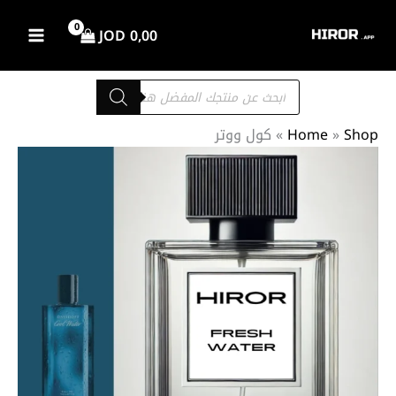
خطي
لى
JOD
0,00
لمحتوى
Products
search
Shop
»
Home
»
كول ووتر
كمية
نطاق
كول
السعر:
ووتر
من
خلال