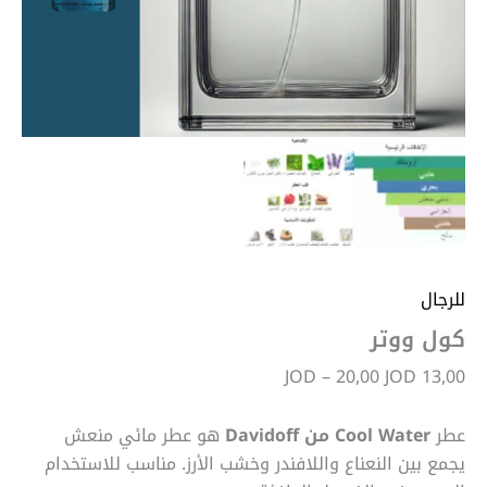
للرجال
كول ووتر
JOD
–
20,00
JOD
13,00
عطر
Cool Water من
Davidoff
هو عطر مائي منعش
يجمع بين النعناع واللافندر وخشب الأرز. مناسب للاستخدام