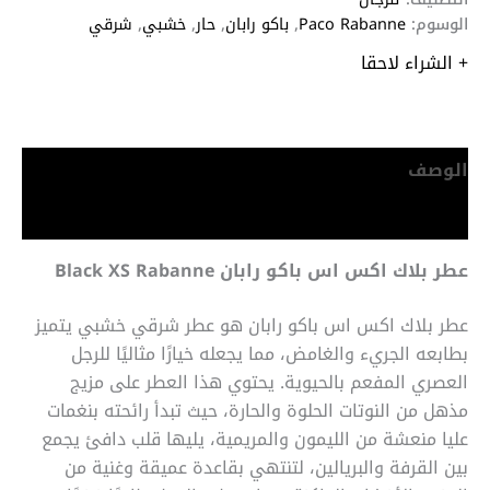
الوسوم:
Paco Rabanne
,
باكو رابان
,
حار
,
خشبي
,
شرقي
+ الشراء لاحقا
الوصف
معلومات إضافية
عطر بلاك اكس اس باكو رابان Black XS
Rabanne
عطر بلاك اكس اس باكو رابان هو عطر شرقي خشبي يتميز
بطابعه الجريء والغامض، مما يجعله خيارًا مثاليًا للرجل
العصري المفعم بالحيوية. يحتوي هذا العطر على مزيج
مذهل من النوتات الحلوة والحارة، حيث تبدأ رائحته بنغمات
عليا منعشة من الليمون والمريمية، يليها قلب دافئ يجمع
بين القرفة والبريالين، لتنتهي بقاعدة عميقة وغنية من