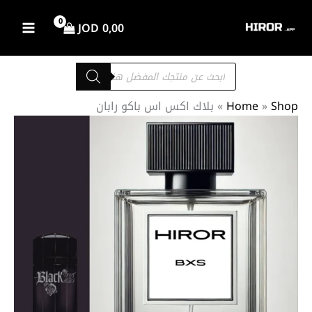
خطي
لى
JOD
0,00
لمحتوى
Products
search
Shop
»
Home
»
بلاك اكس اس باكو رابان
كمية
نطاق
بلاك
السعر:
اكس
من
اس
باكو
رابان
خلال