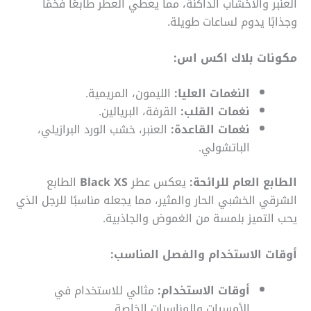
العنبر والأخشاب الداكنة، مما يعطي العطر طابعًا فخمًا
وجذابًا يدوم لساعات طويلة.
مكونات بلاك اكس اس:
النغمات العليا:
الليمون، المريمية.
نغمات القلب:
القرفة، البريالين.
نغمات القاعدة:
العنبر، خشب الورد البرازيلي،
الباتشولي.
الطابع العام للرائحة:
يعكس عطر
Black XS
الطابع
الشرقي الخشبي الحار والمثير، مما يجعله مناسبًا للرجل الذي
يحب التميز بلمسة من الغموض والجاذبية.
أوقات الاستخدام والفصل المناسب:
أوقات الاستخدام:
مثالي للاستخدام في
الأمسيات والمناسبات الخاصة.