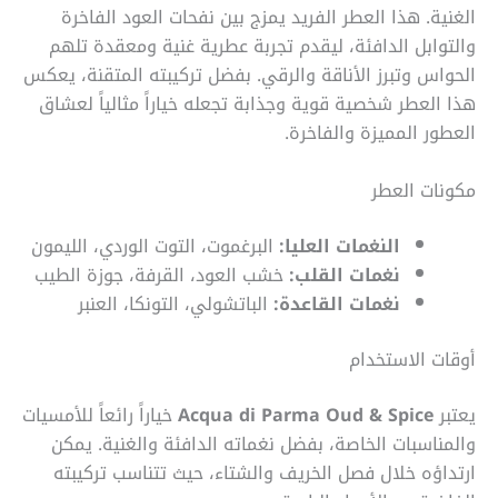
الغنية. هذا العطر الفريد يمزج بين نفحات العود الفاخرة
والتوابل الدافئة، ليقدم تجربة عطرية غنية ومعقدة تلهم
الحواس وتبرز الأناقة والرقي. بفضل تركيبته المتقنة، يعكس
هذا العطر شخصية قوية وجذابة تجعله خياراً مثالياً لعشاق
العطور المميزة والفاخرة.
مكونات العطر
النغمات العليا:
البرغموت، التوت الوردي، الليمون
نغمات القلب:
خشب العود، القرفة، جوزة الطيب
نغمات القاعدة:
الباتشولي، التونكا، العنبر
أوقات الاستخدام
يعتبر
Acqua di Parma Oud & Spice
خياراً رائعاً للأمسيات
والمناسبات الخاصة، بفضل نغماته الدافئة والغنية. يمكن
ارتداؤه خلال فصل الخريف والشتاء، حيث تتناسب تركيبته