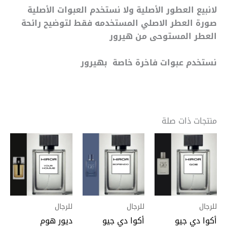
لانبيع العطور الأصلية ولا نستخدم العبوات الأصلية
صورة العطر الاصلي المستخدمه فقط لتوضيح رائحة
العطر المستوحى من هيرور
نستخدم عبوات فاخرة خاصة بهيرور
منتجات ذات صلة
نطاق
نطاق
نطاق
هناك
هناك
هنا
السعر:
السعر:
السعر:
العديد
العديد
الع
من
من
من
من
من
من
خلال
خلال
خلال
الأشكال
الأشكال
الأ
المختلفة
المختلفة
الم
لهذا
لهذا
لهذ
للرجال
للرجال
للرجال
المنتج.
المنتج.
المن
أكوا دي جيو
أكوا دي جيو
ديور هوم