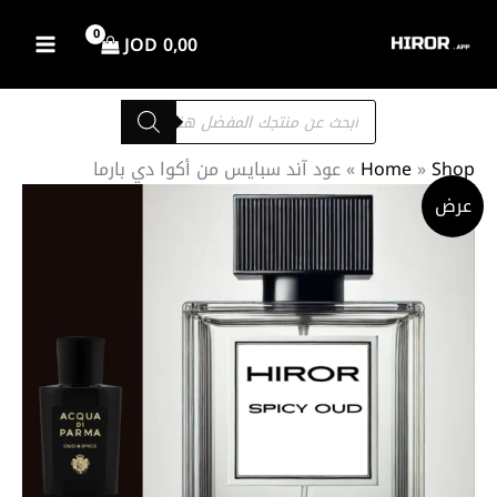
خطي
لى
JOD
0,00
لمحتوى
Products
search
Shop
»
Home
»
عود آند سبايس من أكوا دي بارما
كمية
نطاق
عرض
عود
السعر:
آند
من
سبايس
من
أكوا
خلال
دي
بارما