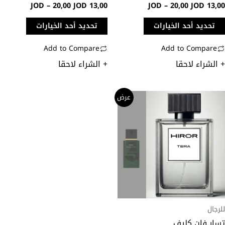
JOD
–
20,00
JOD
13,00
JOD
–
20,00
JOD
13,0
فحة
صفحة
منتج
المنتج
تحديد أحد الخيارات
تحديد أحد الخيارات
Add to Compare
Add to Compare
 الشراء لاحقا
+ الشراء لاحقا
نطاق
ناك
عرض
السعر:
لعديد
من
ن
خلال
لأشكال
لمختلفة
هذا
منتج.
مكن
تيار
رجال
خيارات
سار فان كليف