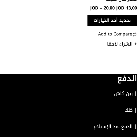
لى
JOD
–
20,00
JOD
13,0
فحة
منتج
تحديد أحد الخيارات
Add to Compare
 الشراء لاحقا
لدفع
 زين كاش
 كلك
 الدفع عند الإستلام