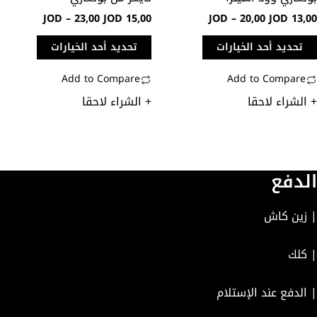
لى
على
JOD
–
23,00
JOD
15,00
JOD
–
20,00
JOD
13,0
فحة
صفحة
منتج
المنتج
تحديد أحد الخيارات
تحديد أحد الخيارات
Add to Compare
Add to Compare
 الشراء لاحقا
+ الشراء لاحقا
لدفع
 زين كاش
 كلك
 الدفع عند الإستلام