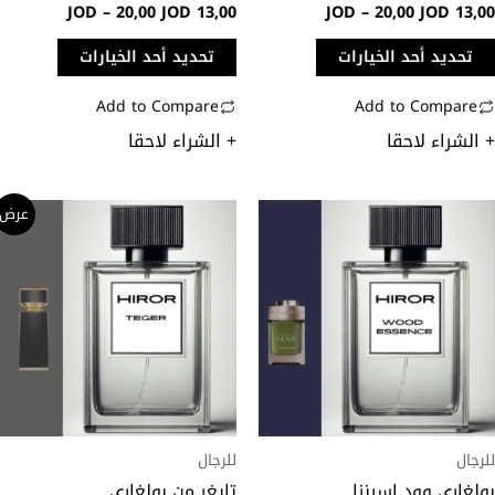
JOD
–
20,00
JOD
13,00
JOD
–
20,00
JOD
13,0
فحة
صفحة
منتج
المنتج
تحديد أحد الخيارات
تحديد أحد الخيارات
Add to Compare
Add to Compare
 الشراء لاحقا
+ الشراء لاحقا
نطاق
نطاق
ناك
هناك
عرض
السعر:
السعر:
لعديد
العديد
من
من
ن
من
خلال
خلال
لأشكال
الأشكال
لمختلفة
المختلفة
هذا
لهذا
منتج.
المنتج.
مكن
يمكن
تيار
اختيار
رجال
للرجال
خيارات
الخيارات
ولغاري وود اسينزا
تايغر من بولغاري