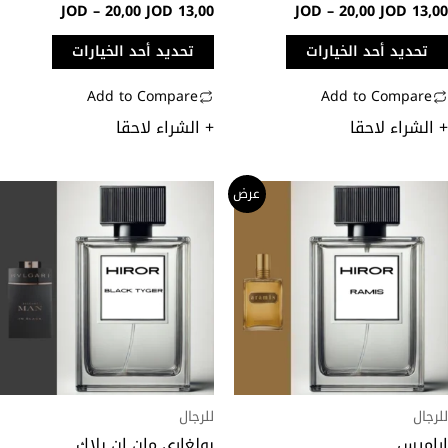
JOD
–
20,00
JOD
13,00
JOD
–
20,00
JOD
13,0
فحة
صفحة
منتج
المنتج
تحديد أحد الخيارات
تحديد أحد الخيارات
Add to Compare
Add to Compare
 الشراء لاحقا
+ الشراء لاحقا
نطاق
نطاق
ناك
هناك
عرض
السعر:
السعر:
لعديد
العديد
من
من
ن
من
خلال
خلال
لأشكال
الأشكال
لمختلفة
المختلفة
هذا
لهذا
منتج.
المنتج.
مكن
يمكن
تيار
اختيار
رجال
للرجال
خيارات
الخيارات
راميس
بولغاري مان ان بلاك