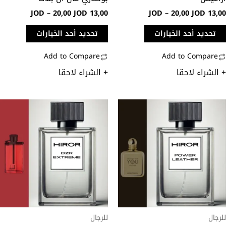
لى
على
JOD
–
20,00
JOD
13,00
JOD
–
20,00
JOD
13,0
فحة
صفحة
منتج
المنتج
تحديد أحد الخيارات
تحديد أحد الخيارات
Add to Compare
Add to Compare
 الشراء لاحقا
+ الشراء لاحقا
نطاق
نطاق
ناك
هناك
السعر:
السعر:
لعديد
العديد
من
من
ن
من
خلال
خلال
لأشكال
الأشكال
لمختلفة
المختلفة
هذا
لهذا
منتج.
المنتج.
مكن
يمكن
تيار
اختيار
رجال
للرجال
خيارات
الخيارات