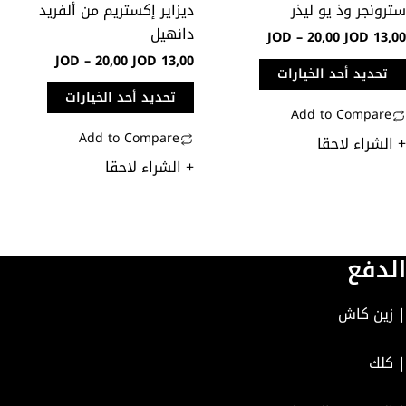
ترونجر وذ يو ليذر
ديزاير إكستريم من ألفريد
لى
على
دانهيل
JOD
–
20,00
JOD
13,0
فحة
صفحة
JOD
–
20,00
JOD
13,00
منتج
المنتج
تحديد أحد الخيارات
تحديد أحد الخيارات
Add to Compare
Add to Compare
 الشراء لاحقا
+ الشراء لاحقا
لدفع
 زين كاش
 كلك