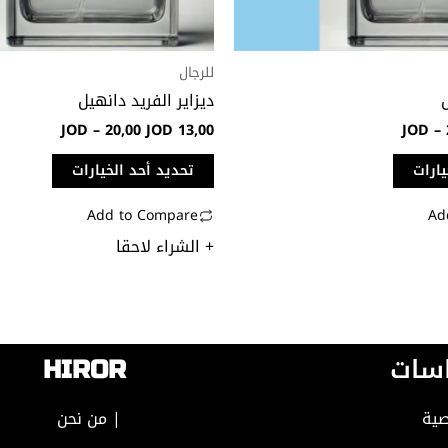
على
صفحة
المنتج
للرجال
ل
ديزاير الفريد دانهيل
JOD
–
20,00
JOD
13,00
JOD
–
يارات
تحديد أحد الخيارات
Add to Compare
Ad
+ الشراء لاحقا
سات
HIROR
ية
| من نحن