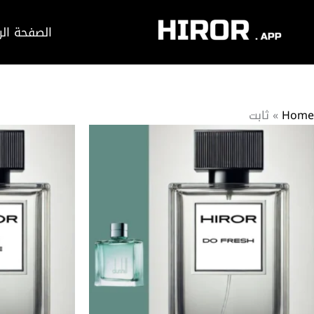
خطي
لى
الصفحة الر
لمحتوى
Home
»
ثابت
نطاق
ناك
هناك
السعر:
لعديد
العديد
من
ن
من
خلال
لأشكال
الأشكال
لمختلفة
المختلفة
هذا
لهذا
لمنتج.
المنتج.
مكن
يمكن
ختيار
اختيار
لخيارات
الخيارات