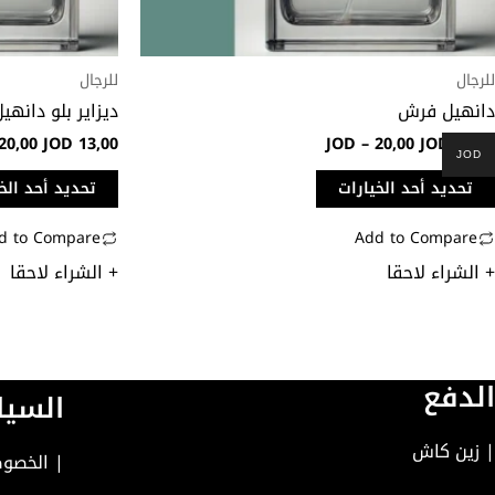
لى
على
فحة
صفحة
لمنتج
المنتج
للرجال
للرجال
دانهيل فرش
ديزاير بلو دانهي
20,00
JOD
13,00
JOD
–
20,00
JOD
13,00
JOD
تحديد أحد الخيارات
تحديد أحد الخ
d to Compare
Add to Compare
+ الشراء لاحقا
+ الشراء لاحقا
الدفع
السيا
| زين كاش
|
الخصوص