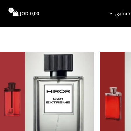
حسابي
JOD
0,00
نطاق
هناك
السعر:
العديد
من
من
خلال
الأشكال
المختلفة
لهذا
المنتج.
يمكن
اختيار
الخيارات