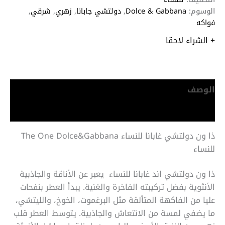
الوسوم:
Dolce & Gabbana
,
دولتشي جابانا
,
زهري
,
شرقي
,
فواكه
+ الشراء لاحقا
الوصف
معلومات إضافية
ذا ون دولتشي غابانا للنساء The One Dolce&Gabbana
للنساء
ذا ون دولتشي اند غابانا للنساء يعبر عن الأناقة والجاذبية
الأنثوية بفضل تركيبته الفاخرة والغنية. يبدأ العطر بنفحات
عليا من الفاكهة المتألقة مثل البرغموت، الخوخ، والليتشي،
ما يضفي لمسة من الانتعاش والجاذبية. يتوسط العطر قلب