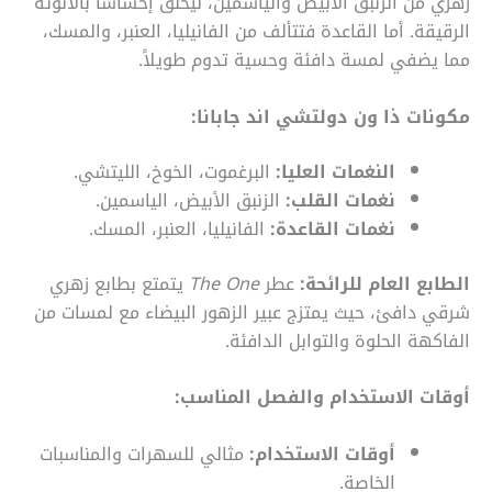
زهري من الزنبق الأبيض والياسمين، ليخلق إحساسًا بالأنوثة
الرقيقة. أما القاعدة فتتألف من الفانيليا، العنبر، والمسك،
مما يضفي لمسة دافئة وحسية تدوم طويلاً.
مكونات ذا ون دولتشي اند جابانا:
النغمات العليا:
البرغموت، الخوخ، الليتشي.
نغمات القلب:
الزنبق الأبيض، الياسمين.
نغمات القاعدة:
الفانيليا، العنبر، المسك.
الطابع العام للرائحة:
عطر
The One
يتمتع بطابع زهري
شرقي دافئ، حيث يمتزج عبير الزهور البيضاء مع لمسات من
الفاكهة الحلوة والتوابل الدافئة.
أوقات الاستخدام والفصل المناسب:
أوقات الاستخدام:
مثالي للسهرات والمناسبات
الخاصة.