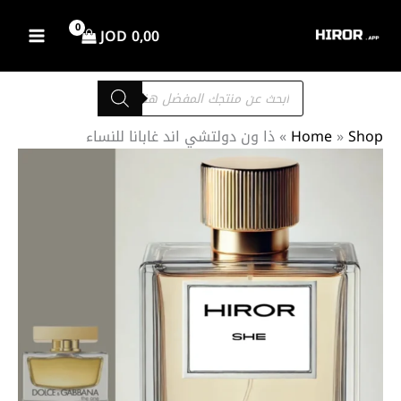
خطي
لى
JOD
0,00
لمحتوى
Products
search
Shop
»
Home
»
ذا ون دولتشي اند غابانا للنساء
كمية
نطاق
ذا
السعر:
ون
من
دولتشي
اند
غابانا
خلال
للنساء