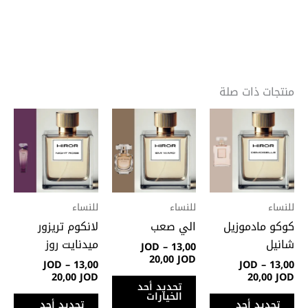
منتجات ذات صلة
نطاق
نطاق
نطاق
هناك
هناك
هنا
السعر:
السعر:
السعر:
العديد
العديد
الع
من
من
من
من
من
من
خلال
خلال
خلال
الأشكال
الأشكال
الأ
المختلفة
المختلفة
الم
لهذا
لهذا
لهذ
للنساء
للنساء
للنساء
المنتج.
المنتج.
المن
كوكو مادموزيل
الي صعب
لانكوم تريزور
يمكن
يمكن
يمك
شانيل
ميدنايت روز
JOD
–
13,00
اختيار
اختيار
اختي
20,00
JOD
JOD
–
13,00
JOD
–
13,00
الخيارات
الخيارات
الخي
20,00
JOD
20,00
JOD
تحديد أحد
على
على
على
الخيارات
تحديد أحد
تحديد أحد