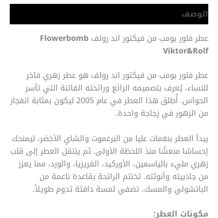
الوصف
عطر فلور بومب من فيكتور اند رولف
Flowerbomb
Viktor&Rolf
عطر فلور بومب من فيكتور اند رولف
هو عطر زهري فاخر
للنساء، يُعرف بتصميمه الرائع ورائحته الفاتنة التي تأسر
الحواس. أُطلق هذا العطر في عام 2005 ليكون بمثابة انفجار
من الزهور في زجاجة واحدة.
يبدأ العطر بنغمات عليا من البرغموت والشاي الأخضر، ليمنحك
إحساسًا منعشًا منذ اللحظة الأولى. ثم ينتقل العطر إلى قلب
زهري مليء بالياسمين، الأوركيد، الفريزيا، والورد، مما يعزز
من جاذبيته وأنوثته. تختتم الرائحة بقاعدة ناعمة من
الباتشولي والمسك، تضفي لمسة دافئة تدوم طويلاً.
مكونات العطر: